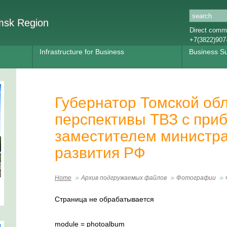
omsk Region
Direct commu
+7(3822)907
Infrastructure for Business
Business S
Губернатор Томской об
перспективы ТВЗ с при
заместителем министра
развития РФ
Home
Архив подгружаемых файлов
Фотографии
Страница не обрабатывается
module = photoalbum