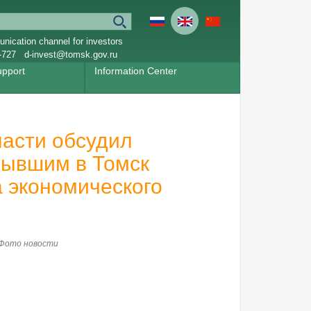
nication channel for investors
-727
d-invest@tomsk.gov.ru
upport
Information Center
ласти обсудил
бывшим в Томск
 экономического
Фото новости